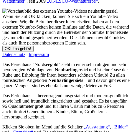
Wattenmeer“
, seit 2009
„UNESCO-Weltnaturerbe“
.
Wenn Sie auf OK klicken, können Sie sich ein Youtube-Video
ansehen. Wir, die Betreiber dieser Internetseiten, haben auf den
externen Youtube-Seiten keinen Einfluss auf die Daten, die während
und nach der Nutzung durch die Betreiber der Youtube-Internetseite
gesammelt und gespeichert werden. Dies können sowohl Cookies
als auch Ihre personenbezogenen Daten sein.
OK! Los geht's!
Datenschutz
|
Impressum
Das Ferienhaus "Nordseegold" steht in einer sehr ruhigen und sehr
bevorzugten Wohnlage von
Neuharlingersiel
und ist eine Oase der
Ruhe und Erholung für Ihren besonders schönen Urlaub! Zu allen
touristischen Angeboten
Neuharlingersiels
– und davon gibt es eine
ganze Menge – sind es ebenfalls nur wenige Meter zu Fuß.
Das Ferienhaus ist hervorragend ausgestattet und modern-gemütlich
sowie hell und freundlich eingerichtet und gestaltet. Es ist ungefähr
96 Quadratmeter groß und für Ihren Urlaub mit bis zu 6 Personen -
auch für drei Generationen - Kinder, Eltern, Großeltern -
hervorragend geeignet.
Klicken Sie oben im Menü auf die Schalter
„Ausstattung“
,
„Bilder“