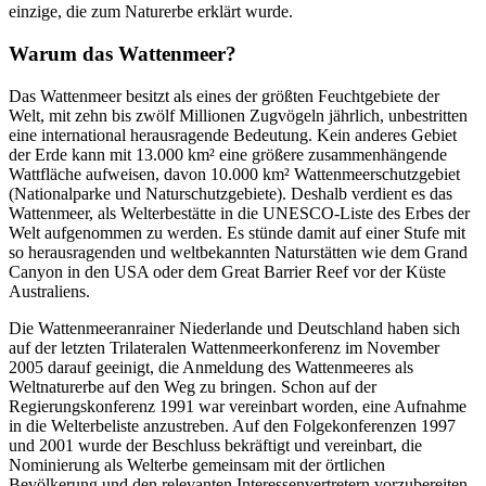
einzige, die zum Naturerbe erklärt wurde.
Warum das Wattenmeer?
Das Wattenmeer besitzt als eines der größten Feuchtgebiete der
Welt, mit zehn bis zwölf Millionen Zugvögeln jährlich, unbestritten
eine international herausragende Bedeutung. Kein anderes Gebiet
der Erde kann mit 13.000 km² eine größere zusammenhängende
Wattfläche aufweisen, davon 10.000 km² Wattenmeerschutzgebiet
(Nationalparke und Naturschutzgebiete). Deshalb verdient es das
Wattenmeer, als Welterbestätte in die UNESCO-Liste des Erbes der
Welt aufgenommen zu werden. Es stünde damit auf einer Stufe mit
so herausragenden und weltbekannten Naturstätten wie dem Grand
Canyon in den USA oder dem Great Barrier Reef vor der Küste
Australiens.
Die Wattenmeeranrainer Niederlande und Deutschland haben sich
auf der letzten Trilateralen Wattenmeerkonferenz im November
2005 darauf geeinigt, die Anmeldung des Wattenmeeres als
Weltnaturerbe auf den Weg zu bringen. Schon auf der
Regierungskonferenz 1991 war vereinbart worden, eine Aufnahme
in die Welterbeliste anzustreben. Auf den Folgekonferenzen 1997
und 2001 wurde der Beschluss bekräftigt und vereinbart, die
Nominierung als Welterbe gemeinsam mit der örtlichen
Bevölkerung und den relevanten Interessenvertretern vorzubereiten.