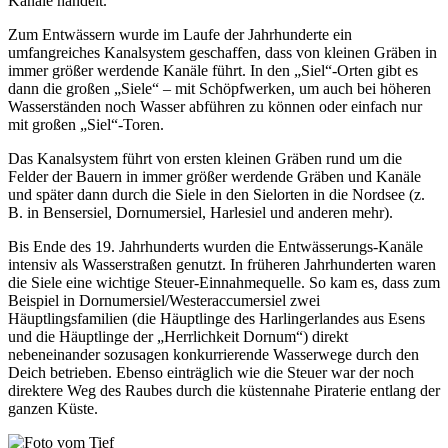
Kanäle handelt.
Zum Entwässern wurde im Laufe der Jahrhunderte ein
umfangreiches Kanalsystem geschaffen, dass von kleinen Gräben in
immer größer werdende Kanäle führt. In den „Siel“-Orten gibt es
dann die großen „Siele“ – mit Schöpfwerken, um auch bei höheren
Wasserständen noch Wasser abführen zu können oder einfach nur
mit großen „Siel“-Toren.
Das Kanalsystem führt von ersten kleinen Gräben rund um die
Felder der Bauern in immer größer werdende Gräben und Kanäle
und später dann durch die Siele in den Sielorten in die Nordsee (z.
B. in Bensersiel, Dornumersiel, Harlesiel und anderen mehr).
Bis Ende des 19. Jahrhunderts wurden die Entwässerungs-Kanäle
intensiv als Wasserstraßen genutzt. In früheren Jahrhunderten waren
die Siele eine wichtige Steuer-Einnahmequelle. So kam es, dass zum
Beispiel in Dornumersiel/Westeraccumersiel zwei
Häuptlingsfamilien (die Häuptlinge des Harlingerlandes aus Esens
und die Häuptlinge der „Herrlichkeit Dornum“) direkt
nebeneinander sozusagen konkurrierende Wasserwege durch den
Deich betrieben. Ebenso einträglich wie die Steuer war der noch
direktere Weg des Raubes durch die küstennahe Piraterie entlang der
ganzen Küste.