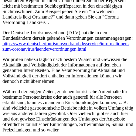
besonderen Regeln für Ihren Urlaub finden Sie in der Regel sehr
leicht mit bestimmten Suchbegriffepaaren in den einschlägigen
Suchmaschinen. Zum Beispiel geben Sie ein "In welchem
Landkreis liegt Ortsname?" und dann geben Sie ein "Corona
Verordnung Landkreis".
Der Deutsche Tourismusverband (DTV) hat die in den
Bundesländern derzeit geltenden Verordnungen zusammengetragen:
https://www.deutscher­tourismusverband.de/­service/­informationen-
zum-coronavirus/­laenderverordnungen.html
Wir prüfen nahezu täglich nach bestem Wissen und Gewissen die
Aktualität und Vollständigkeit der Informationen auf den eben
genannten Internetseiten. Eine Verantwortung für Aktualität und
Vollständigkeit der dort enthaltenen Informationen können wir
dennoch nicht übernehmen.
Während derjenigen Zeiten, zu denen touristische Aufenthalte für
bestimmte Personenkreise oder auch generell für alle Personen
erlaubt sind, kann es zu anderen Einschränkungen kommen, z. B.
sind vielleicht gastronomische Betriebe nicht in vollem Umfang tätig
wie aus anderen Jahren gewohnt. Oder vielleicht gibt es auch hier
und dort gewisse Einschränkungen des Umfanges der Angebote
öffentlicher touristischer Einrichtungen, Schwimmbäder, Sauna- und
Freizeitanlagen und so weiter.