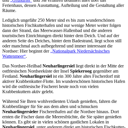
und
„Grundriss“
und Sie erfahren detailliert alles über das
Ferienhaus, dessen Ausstattung, Aufteilung und die Gestaltung aller
Räume.
Lediglich ungefähr 250 Meter sind es bis zum wunderschönen
historischen Fischkutterhafen und nur wenige Meter weiter folgen
dann der Strand, das Meerwasser-Hallenbad und die anderen
touristischen Einrichtungen direkt hinter dem Deich. Und auf der
anderen Seite des Deiches, hinter dem Badestrand, liegt schon still
oder manchmal auch aufbegehrend und immer interessant die
Nordsee: Hier beginnt der
„Nationalpark Niedersächsisches
Wattenmeer“
.
Das Nordsee-Heilbad
Neuharlingersiel
liegt direkt in der Mitte der
ostfriesischen Nordseeküste der Insel
Spiekeroog
gegenüber am
Festland.
Neuharlingersiel
ist ein 300 Jahre altes Fischerdorf mit
aktiver Krabbenkutter-Flotte. Im wunderschönen historischen Hafen
wird die ostfriesische Fischerei heute noch von vielen
Krabbenkuttern aktiv gelebt.
Während Sie Ihren wohlverdienten Urlaub genießen, fahren die
Krabbenfänger für Sie aus dem alten und schmucken
Neuharlingersieler
Fischereihafen auf die Nordsee hinaus. Dort
ernten die Fischer dann die Meeresfrüchte, die Sie später genießen
können. Es gibt sie in vielen schönen gastlichen Lokalen in
Neuharlingersiel
, unter anderem direkt am historischen Fischkutter-