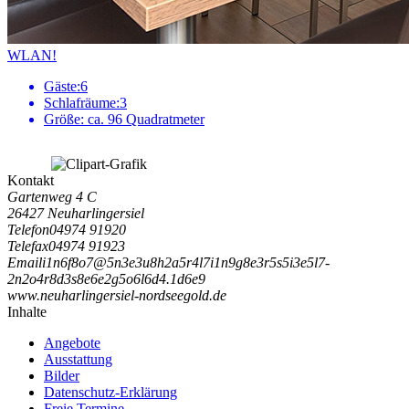
WLAN!
Gäste:
6
Schlafräume:
3
Größe:
ca. 96 Quadratmeter
Kontakt
Gartenweg 4 C
26427 Neuharlingersiel
Telefon
04974 91920
Telefax
04974 91923
Email
i
1
n
6
f
8
o
7
@
5
n
3
e
3
u
8
h
2
a
5
r
4
l
7
i
1
n
9
g
8
e
3
r
5
s
5
i
3
e
5
l
7
-
2
n
2
o
4
r
8
d
3
s
8
e
6
e
2
g
5
o
6
l
6
d
4
.
1
d
6
e
9
www.neuharlingersiel-nordseegold.de
Inhalte
Angebote
Ausstattung
Bilder
Datenschutz-Erklärung
Freie Termine