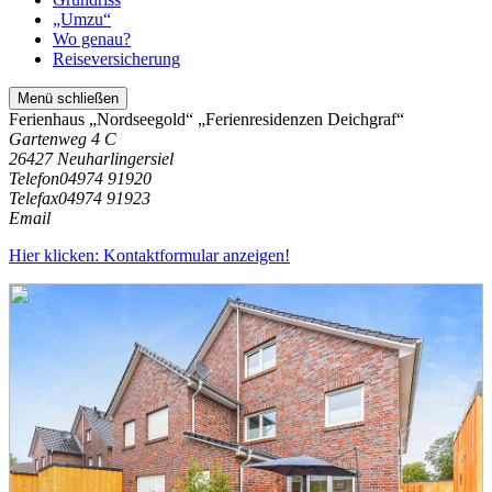
„Umzu“
Wo genau?
Reiseversicherung
Menü schließen
Ferienhaus „Nordseegold“ „Ferienresidenzen Deichgraf“
Gartenweg 4 C
26427 Neuharlingersiel
Telefon
04974 91920
Telefax
04974 91923
Email
Hier klicken: Kontaktformular anzeigen!