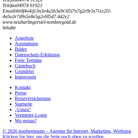
Telefax
04974 91923
Email
i
4
n
9
f
4
o
4
@
3
n
3
e
4
u
5
h
3
a
9
r
3
l
5
i
7
n
7
g
2
e
9
r
3
s
7
i
1
e
2
l
3
-
4
n
5
o
3
r
7
d
9
s
5
e
8
e
5
g
2
o
9
l
5
d
7
.
4
d
2
e
2
www.neuharlingersiel-nordseegold.de
Inhalte
Angebote
Ausstattung
Bilder
Datenschutz-Erklärung
Freie Termine
Gästebuch
Grundriss
Impressum
Kontakt
Preise
Reiseversicherung
Startseite
„Umzu“
Vermieter-Login
Wo genau?
© 2026 nordseetraum – Agentur für Internet, Marketing, Werbung
Klicken Sie hier, um die Seite nach oben zu scrollen.